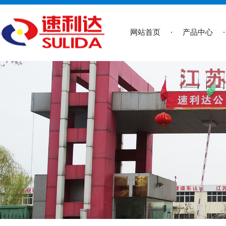
网站首页
产品中心