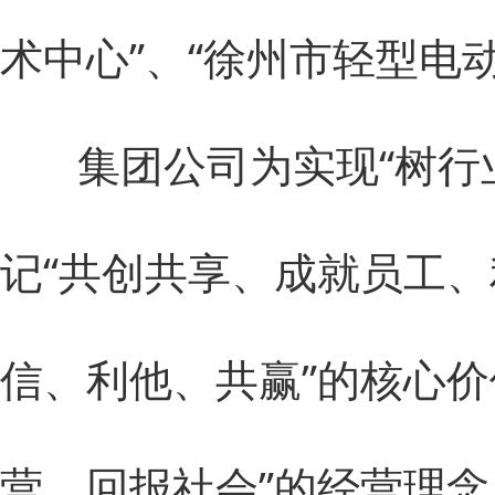
术中心”、“徐州市轻型电
集团公司为实现“树行
记“共创共享、成就员工、
信、利他、共赢”的核心
营、回报社会”的经营理念