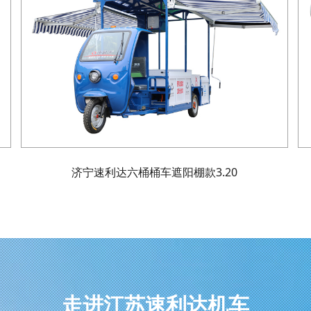
济宁速利达六桶桶车遮阳棚款3.20
走进江苏速利达机车