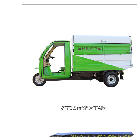
济宁3.5m³清运车A款