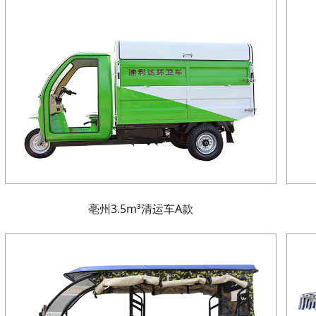
亳州3.5m³清运车A款