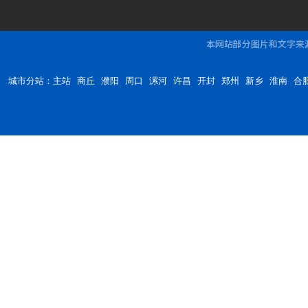
城市分站：
主站
商丘
濮阳
周口
漯河
许昌
开封
郑州
新乡
淮南
合