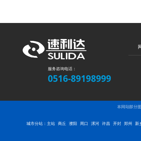
服务咨询电话：
0516-89198999
城市分站：
主站
商丘
濮阳
周口
漯河
许昌
开封
郑州
新