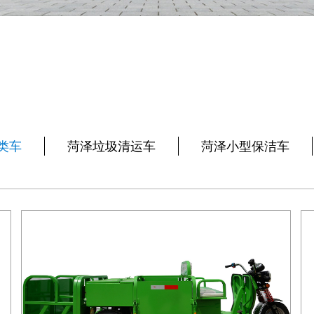
类车
菏泽垃圾清运车
菏泽小型保洁车