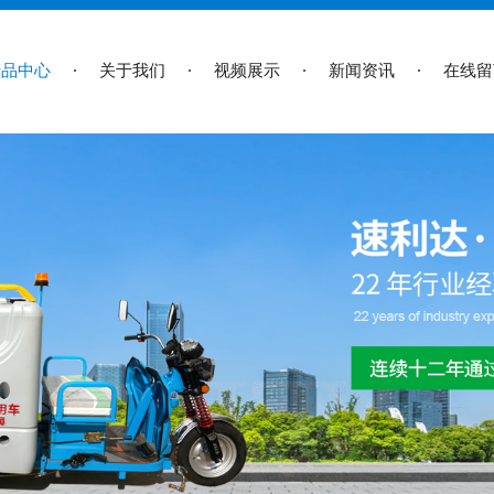
产品中心
关于我们
视频展示
新闻资讯
在线留