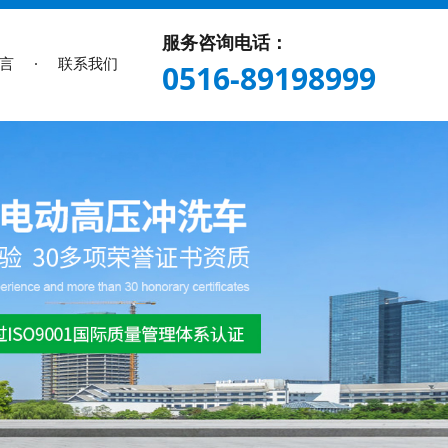
服务咨询电话：
言
联系我们
0516-89198999