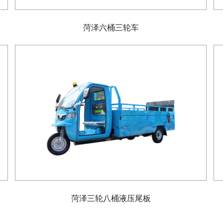
菏泽六桶三轮车
菏泽三轮八桶液压尾板