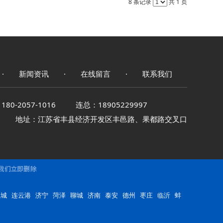
8 条记录
共 1 页
新闻资讯
在线留言
联系我们
80-2057-1016
连总：18905229997
地址：江苏省丰县经济开发区丰邑路、果都路交叉口
盐城
连云港
济宁
菏泽
聊城
济南
泰安
德州
枣庄
临沂
蚌