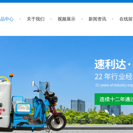
产品中心
关于我们
视频展示
新闻资讯
在线留