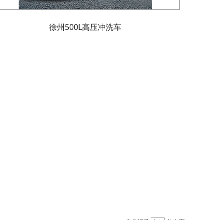
徐州500L高压冲洗车