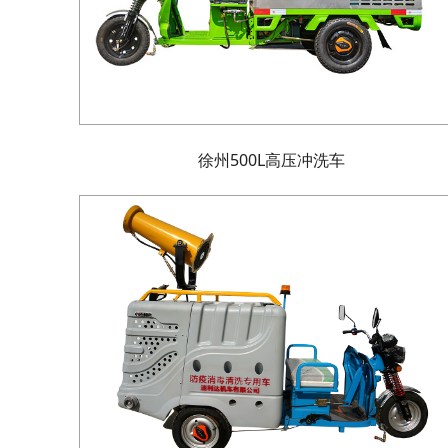
徐州500L高压冲洗车