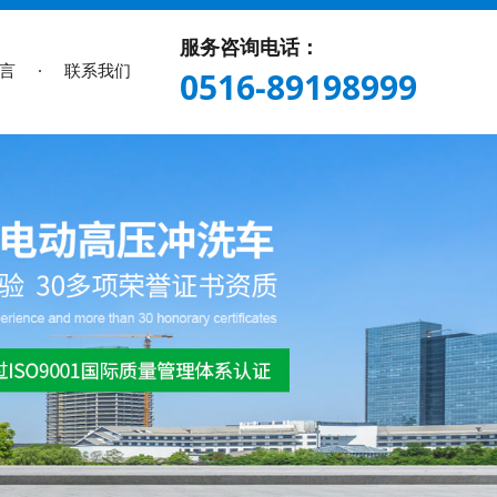
服务咨询电话：
言
联系我们
0516-89198999