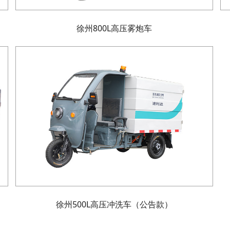
徐州800L高压雾炮车
徐州500L高压冲洗车（公告款）