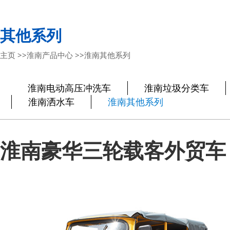
其他系列
主页
>>
淮南产品中心
>>
淮南其他系列
淮南电动高压冲洗车
淮南垃圾分类车
淮南洒水车
淮南其他系列
淮南豪华三轮载客外贸车