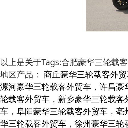
以上是关于Tags:合肥豪华三轮
地区产品：
商丘豪华三轮载客外贸
漯河豪华三轮载客外贸车
，
许昌豪
轮载客外贸车
，
新乡豪华三轮载客
车
，
阜阳豪华三轮载客外贸车
，
亳
华三轮载客外贸车
，
徐州豪华三轮